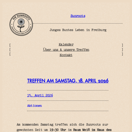
Zum
Inhalt
springen
Sunroots
Junges Buntes Leben in Freiburg
Kalender
[
]
Über uns & unsere Treffen
[
]
[
]
Kontakt
TREFFEN AM SAMSTAG, 18. APRIL 2026
15. April 2026
Aktionen
Am kommenden Samstag treffen sich die Sunroots zur
gewohnten Zeit um
19:30 Uhr
im
Raum Weiß im Haus des