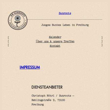
Zum
Inhalt
springen
Sunroots
Junges Buntes Leben in Freiburg
Kalender
[
]
Über uns & unsere Treffen
[
]
[
]
Kontakt
IMPRESSUM
DIENSTEANBIETER
Christoph Röhrl / Sunroots –
Rehlingstraße 9, 79100
Freiburg