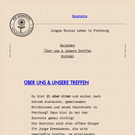
Zum
Inhalt
springen
Sunroots
Junges Buntes Leben in Freiburg
Kalender
[
]
Über uns & unsere Treffen
[
]
[
]
Kontakt
ÜBER UNS & UNSERE TREFFEN
Du bist
21 oder älter
und suchst nach
echtem Austausch, gemeinsamen
Erlebnissen und neuen Gesichtern in
Freiburg? Dann bist du bei den
Sunroots genau richtig!
Die Sunroots sind eine offene Gruppe
für junge Erwachsene, die sich
regelmäßig treffen, um miteinander