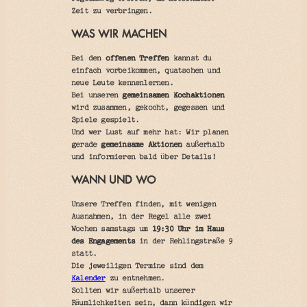
Zeit zu verbringen.
WAS WIR MACHEN
Bei den
offenen Treffen
kannst du
einfach vorbeikommen, quatschen und
neue Leute kennenlernen.
Bei unseren
gemeinsamen Kochaktionen
wird zusammen, gekocht, gegessen und
Spiele gespielt.
Und wer Lust auf mehr hat: Wir planen
gerade
gemeinsame Aktionen
außerhalb
und informieren bald über Details!
WANN UND WO
Unsere Treffen finden, mit wenigen
Ausnahmen, in der Regel alle zwei
Wochen samstags um
19:30 Uhr im Haus
des Engagements
in der Rehlingstraße 9
statt.
Die jeweiligen Termine sind dem
Kalender
zu entnehmen.
Sollten wir außerhalb unserer
Räumlichkeiten sein, dann kündigen wir