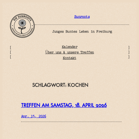
Zum
Inhalt
springen
Sunroots
Junges Buntes Leben in Freiburg
Kalender
[
]
Über uns & unsere Treffen
[
]
[
]
Kontakt
SCHLAGWORT:
KOCHEN
TREFFEN AM SAMSTAG, 18. APRIL 2026
Apr. 15, 2026